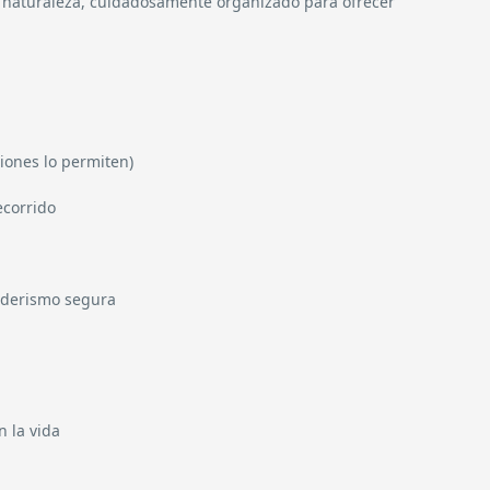
a naturaleza, cuidadosamente organizado para ofrecer
ciones lo permiten)
ecorrido
nderismo segura
n la vida